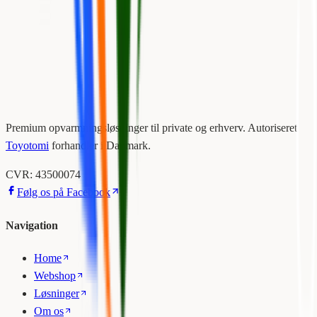
Maksimal varmepumpe med varme og køl til store rum og erhverv.
6,8 kW.
5.0
11.375 kr.
Premium opvarmningsløsninger til private og erhverv. Autoriseret
Toyotomi
forhandler i Danmark.
CVR: 43500074
Følg os på Facebook
Navigation
Home
Webshop
Løsninger
Om os