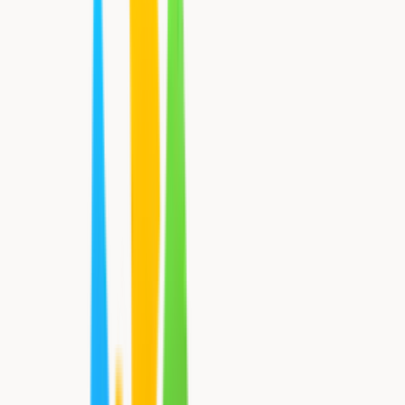
På de varme dage
WiFi
Styr fra din app
Fjernbetjening
Følger med
1
Montering