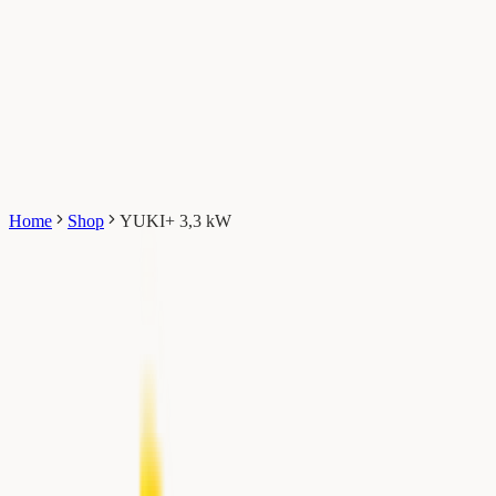
landbrug
Varmeløsninger til entreprenører
Varmeløsninger til
udlejningsfirmaer
Om os
Kontakt
+45 51 21 58 00
Shop nu
Home
Shop
YUKI+ 3,3 kW