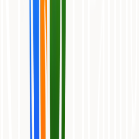
Læg i kurv
Toyotomi
YUKI+ 5,0 kW
Kraftig varmepumpe med varme og køl til større boliger. 5,0 kW.
5.0
9.990 kr.