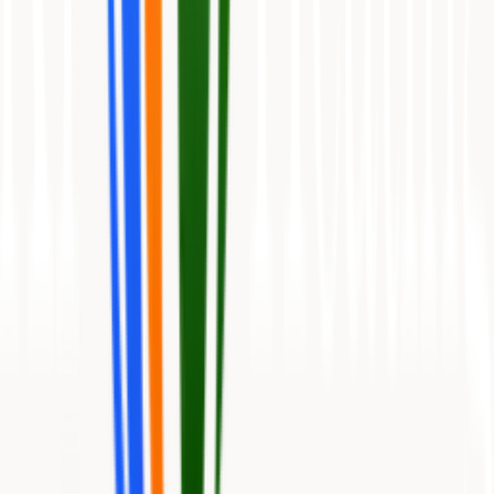
Læg i kurv
Toyotomi
YUKI+ 6,8 kW