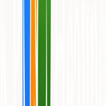
Kompakt varmepumpe med varme og køl — perfekt til mindre rum.
2,6 kW.
5.0
6.825 kr.