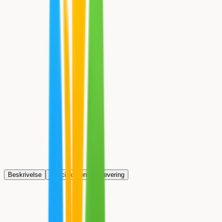
Skal vi montere den for dig?
Vi tilbyder professionel montering af alle vores varmepumper —
men fordi hvert hjem er forskelligt (rumstørrelse, isolering, placering
af enheder, elforsyning osv.), giver det bedste resultat at tage en kort
snak inden vi giver et tilbud.
Ring til os, så finder vi sammen den løsning der passer bedst til dit
hjem, sommerhus eller garage — og du får et præcist tilbud på både
produkt og montering.
+45 51 21 58 00
Skriv til os
Man–Fre: 8:00–16:00
Gratis rådgivning
Beskrivelse
Specifikationer
Levering