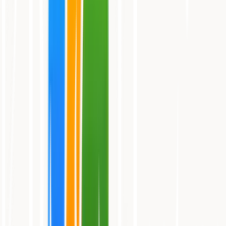
Læg i kurv
Toyotomi
YUKI+ 2,6 kW