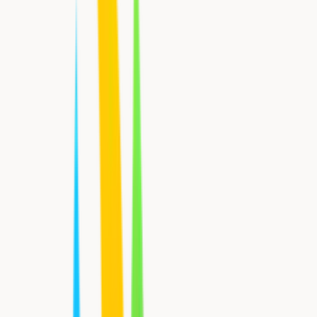
Varme
Ned til -25°C
Køl